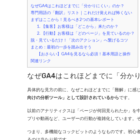
なぜGA4はこれほどまでに「分かりにくい」のか？
専門用語の「翻訳」リスト｜これだけ覚えれば怖くない
まずはここから！見るべき2つの基本レポート
1. 【集客】お客様は「どこから」来たのか？
2. 【行動】お客様は「どのページ」を見ているのか？
脱・見ているだけ！「次のアクション」へ繋げるコツ
まとめ：最初の一歩を踏み出そう
【おさらい】GA4を見るなら必須！基本用語と操作
関連リンク
なぜGA4はこれほどまでに「分か
具体的な見方の前に、なぜこれほどまでに「難解」に感じ
向けの分析ツール」として設計されているから
です。
以前のアナリティクスは「ページが何回見られたか」を
プリや動画など、ユーザーの行動が複雑化しています。そ
つまり、多機能なコックピットのようなものです。初心
るのは当たり前です。