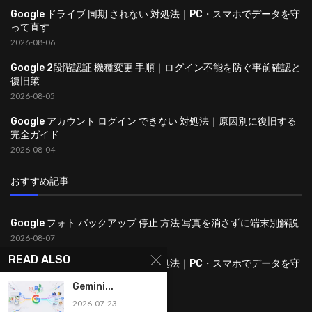
Google ドライブ 同期 されない 対処法｜PC・スマホでデータを守
って直す
2026-08-06
Google 2段階認証 機種変更 手順｜ログイン不能を防ぐ事前確認と
復旧策
2026-08-05
Google アカウント ログイン できない 対処法｜原因別に復旧する
完全ガイド
2026-08-04
おすすめ記事
Google フォト バックアップ 停止 方法 写真を消さずに端末別解説
2026-08-07
READ ALSO
Google ドライブ 同期 されない 対処法｜PC・スマホでデータを守
って直す
Gemini...
2026-08-06
2026-07-23