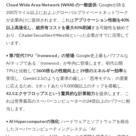
Cloud Wide Area Network (WAN) の一般提供
: Googleが誇る
200万マイル以上におよぶグローバルプライベートネットワーク
が企業向けに提供されます。これは
アプリケーション性能を40%
以上高速化し、総所有コストを最大40%削減
する可能性を秘めて
おり、Citadel SecuritiesやNestléといった企業がすでに活用して
います。
•
第7世代TPU「Ironwood」の登場
: Google史上最もパワフルな
AIチップである「Ironwood」が年内に登場します。初代公開
TPUと比較して
3600倍もの性能向上
と
29倍のエネルギー効率
を
実現し、Gemini 2.5のような要求の厳しい「思考モデル」の需要
に応えるため、1ポッドあたり9,000個以上のチップを搭載し、
42.5エクサフロップスという驚異的な計算能力
を提供します。こ
れは世界最高のスーパーコンピューターの24倍以上のパワーに相
当します。
•
AI Hypercomputerの強化
: ハードウェアとソフトウェアを統合
したスーパーコンピューティングシステム「AI