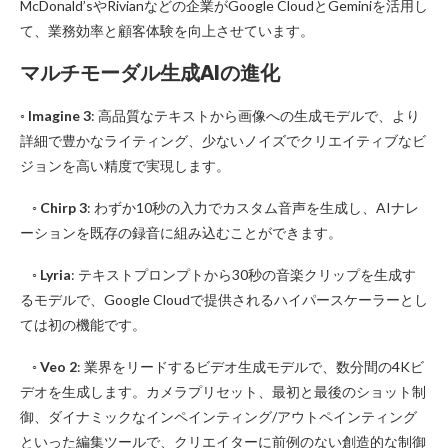
McDonald’sやRivianなどの企業がGoogle CloudとGeminiを活用し
て、業務効率と顧客体験を向上させています。
マルチモーダル生成AIの進化
◦
Imagine 3
: 高品質なテキストから画像への生成モデルで、より
詳細で豊かなライティング、少ないノイズでクリエイティブなビ
ジョンを高い精度で実現します。
◦
Chirp 3
: わずか10秒の入力でカスタム音声を生成し、AIナレ
ーションを既存の録音に組み込むことができます。
◦
Lyria
: テキストプロンプトから30秒の音楽クリップを生成す
るモデルで、Google Cloudで提供されるハイパースケーラーとし
ては初の機能です。
◦
Veo 2
: 業界をリードするビデオ生成モデルで、数分間の4Kビ
デオを生成します。カメラプリセット、最初と最後のショット制
御、ダイナミックなインペインティング/アウトペインティング
といった編集ツールで、クリエイターに前例のない創造的な制御