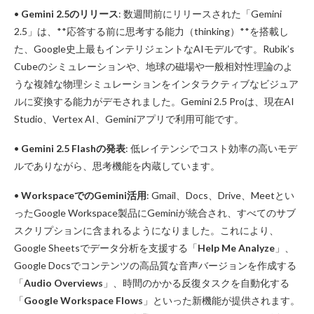
•
Gemini 2.5のリリース
: 数週間前にリリースされた「Gemini
2.5」は、**応答する前に思考する能力（thinking）**を搭載し
た、Google史上最もインテリジェントなAIモデルです。Rubik’s
Cubeのシミュレーションや、地球の磁場や一般相対性理論のよ
うな複雑な物理シミュレーションをインタラクティブなビジュア
ルに変換する能力がデモされました。Gemini 2.5 Proは、現在AI
Studio、Vertex AI、Geminiアプリで利用可能です。
•
Gemini 2.5 Flashの発表
: 低レイテンシでコスト効率の高いモデ
ルでありながら、思考機能を内蔵しています。
•
WorkspaceでのGemini活用
: Gmail、Docs、Drive、Meetとい
ったGoogle Workspace製品にGeminiが統合され、すべてのサブ
スクリプションに含まれるようになりました。これにより、
Google Sheetsでデータ分析を支援する「
Help Me Analyze
」、
Google Docsでコンテンツの高品質な音声バージョンを作成する
「
Audio Overviews
」、時間のかかる反復タスクを自動化する
「
Google Workspace Flows
」といった新機能が提供されます。