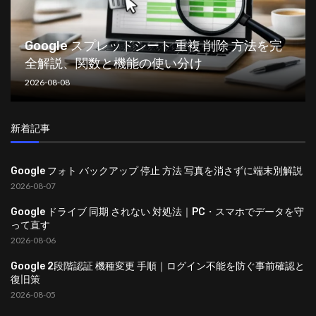
Google スプレッドシート 重複 削除 方法を完
全解説、関数と機能の使い分け
2026-08-08
新着記事
Google フォト バックアップ 停止 方法 写真を消さずに端末別解説
2026-08-07
Google ドライブ 同期 されない 対処法｜PC・スマホでデータを守
って直す
2026-08-06
Google 2段階認証 機種変更 手順｜ログイン不能を防ぐ事前確認と
復旧策
2026-08-05