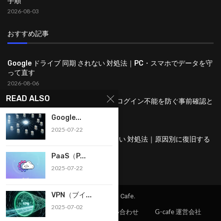
手順
2026-08-03
おすすめ記事
Google ドライブ 同期 されない 対処法｜PC・スマホでデータを守
って直す
2026-08-06
READ ALSO
Google 2段階認証 機種変更 手順｜ログイン不能を防ぐ事前確認と
復旧策
Google...
2026-08-05
2025-07-22
Google アカウント ログイン できない 対処法｜原因別に復旧する
完全ガイド
PaaS（P...
2026-08-04
2025-07-22
VPN（ブイ...
(C)2024 – G Cafe.
2025-07-02
プライバシーポリシー
お問い合わせ
G-cafe 運営会社