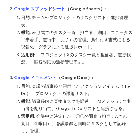
Google スプレッドシート
（Google Sheets）
:
目的
: チームやプロジェクトのタスクリスト、進捗管理
表。
機能
: 表形式でのタスク一覧、担当者、期日、ステータス
（未着手、進行中、完了）の管理、条件付き書式による
視覚化、グラフによる進捗レポート。
活用例
: 「プロジェクトXのタスク一覧と担当者、進捗状
況」「顧客対応の進捗管理表」。
Google ドキュメント
（Google Docs）
:
目的
: 会議の議事録と紐付いたアクションアイテム（To-
Do）、プロジェクトの課題リスト。
機能
: 議事録内に直接タスクを記述し、@メンションで担
当者を割り当て、Google ToDo リストと連携させる。
活用例
: 会議中に決定した「〇〇の調査（担当：Aさん、
期日：金曜日）」を議事録と同時にタスクとして記録
し、管理。